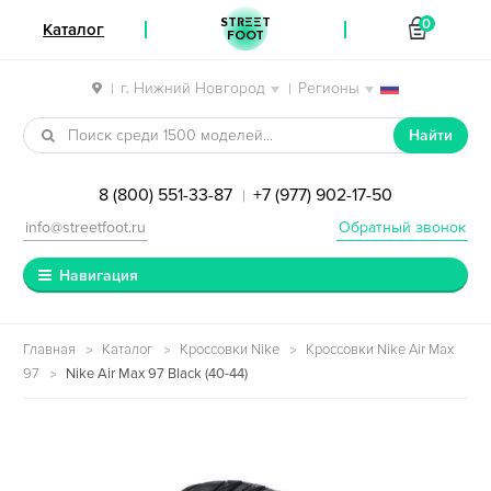
STREET
0
Каталог
FOOT
г. Нижний Новгород
Регионы
|
|
Перейти к навигации
Перейти к содержимому
Найти
8 (800) 551-33-87
+7 (977) 902-17-50
|
info@streetfoot.ru
Обратный звонок
Навигация
Главная
Каталог
Кроссовки Nike
Кроссовки Nike Air Max
97
Nike Air Max 97 Black (40-44)