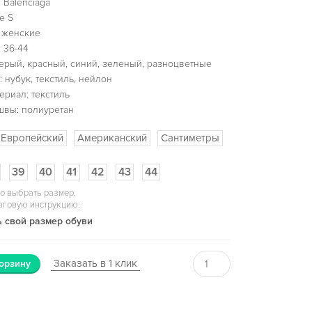
 Balenciaga
e S
 женские
 36-44
серый, красный, синий, зеленый, разноцветные
 нубук, текстиль, нейлон
ериал: текстиль
швы: полиуретан
Европейский
Американский
Сантиметры
39
40
41
42
43
44
о выбрать размер,
аговую инструкцию:
 свой размер обуви
Заказать в 1 клик
орзину