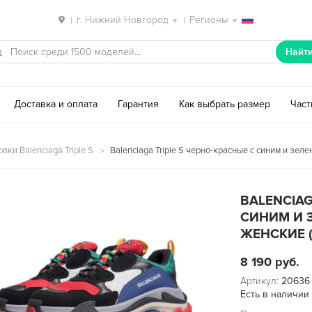
г. Нижний Новгород
Регионы
|
|
Найт
Доставка и оплата
Гарантия
Как выбрать размер
Час
вки Balenciaga Triple S
Balenciaga Triple S черно-красные с синим и зел
BALENCIAG
СИНИМ И 
ЖЕНСКИЕ (
8 190
руб.
Артикул:
20636
Есть в наличии