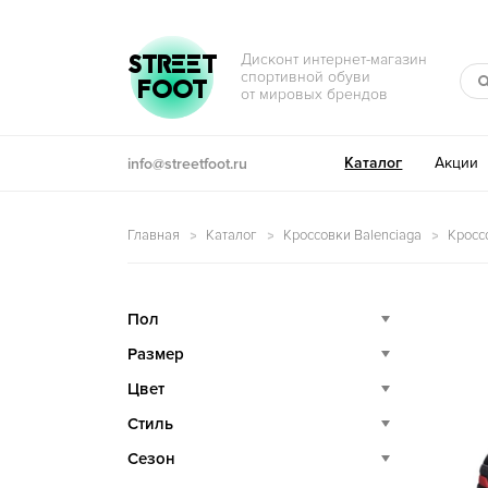
Перейти к навигации
Перейти к содержимому
STREET
Дисконт интернет-магазин
спортивной обуви
FOOT
от мировых брендов
Каталог
Акции
info@streetfoot.ru
Главная
Каталог
Кроссовки Balenciaga
Кроссо
Пол
Размер
Цвет
Стиль
Сезон