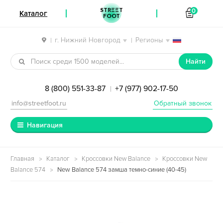
STREET
0
Каталог
FOOT
г. Нижний Новгород
Регионы
|
|
Перейти к навигации
Перейти к содержимому
Найти
8 (800) 551-33-87
+7 (977) 902-17-50
|
info@streetfoot.ru
Обратный звонок
Навигация
Главная
Каталог
Кроссовки New Balance
Кроссовки New
Balance 574
New Balance 574 замша темно-синие (40-45)