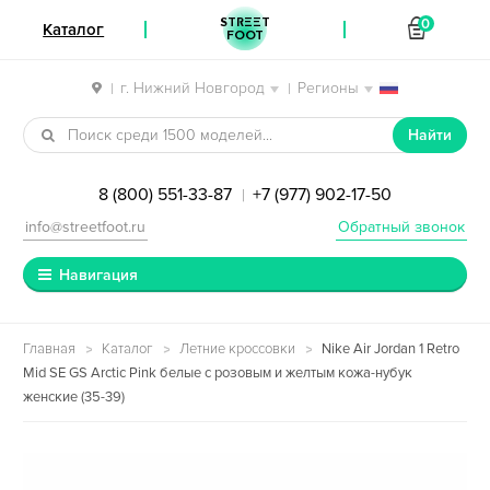
STREET
0
Каталог
FOOT
г. Нижний Новгород
Регионы
|
|
Перейти к навигации
Перейти к содержимому
Найти
8 (800) 551-33-87
+7 (977) 902-17-50
|
info@streetfoot.ru
Обратный звонок
Навигация
Главная
Каталог
Летние кроссовки
Nike Air Jordan 1 Retro
Mid SE GS Arctic Pink белые с розовым и желтым кожа-нубук
женские (35-39)