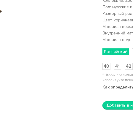
Коллекция: Zoo
Пол: мужские и
Размерный ряд:
Цвет: коричнев
Материал верха:
Внутренний мат
Материал подо
Российский
40
41
42
*
Чтобы правильн
используйте пош
Как определить
Добавить в к