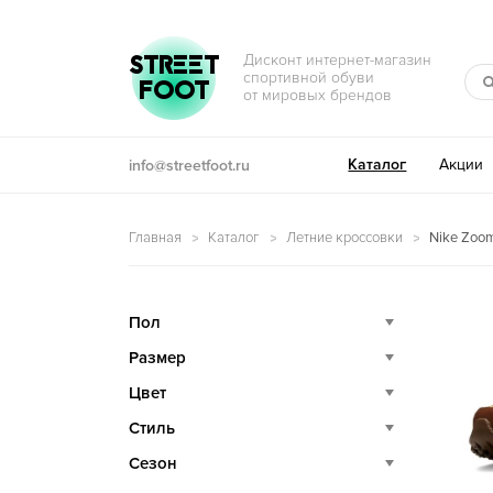
Перейти к навигации
Перейти к содержимому
STREET
Дисконт интернет-магазин
спортивной обуви
FOOT
от мировых брендов
Каталог
Акции
info@streetfoot.ru
Главная
Каталог
Летние кроссовки
Nike Zoom
Пол
Размер
Цвет
Стиль
Сезон