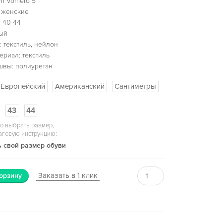
m Vomero 5
 женские
 40-44
ый
 текстиль, нейлон
ериал: текстиль
швы: полиуретан
Европейский
Американский
Сантиметры
43
44
о выбрать размер,
аговую инструкцию:
 свой размер обуви
Заказать в 1 клик
орзину