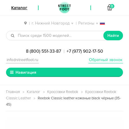
STREET
0
Каталог
FOOT
г. Нижний Новгород
Регионы
|
|
Перейти к навигации
Перейти к содержимому
Найти
8 (800) 551-33-87
+7 (977) 902-17-50
|
info@streetfoot.ru
Обратный звонок
Навигация
Главная
Каталог
Кроссовки Reebok
Кроссовки Reebok
Classic Leather
Reebok Classic leather кожаные black чёрные (35-
45)