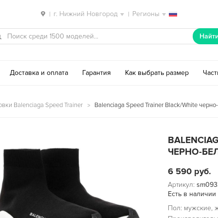
г. Нижний Новгород
Регионы
|
|
Найт
Доставка и оплата
Гарантия
Как выбрать размер
Час
вки Balenciaga Speed Trainer
Balenciaga Speed Trainer Black/White черн
BALENCIAG
ЧЕРНО-БЕЛ
6 590
руб.
Артикул:
sm093
Есть в наличии
Пол: мужские, 