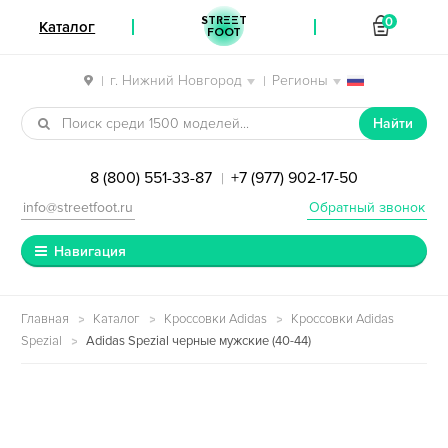
STREET
0
Каталог
FOOT
г. Нижний Новгород
Регионы
|
|
Перейти к навигации
Перейти к содержимому
Найти
8 (800) 551-33-87
+7 (977) 902-17-50
|
info@streetfoot.ru
Обратный звонок
Навигация
Главная
Каталог
Кроссовки Adidas
Кроссовки Adidas
Spezial
Adidas Spezial черные мужские (40-44)