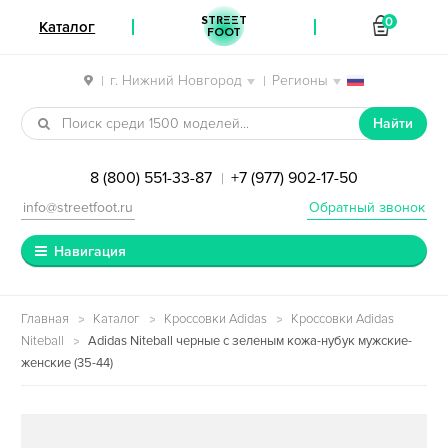
STREET
0
Каталог
FOOT
г. Нижний Новгород
Регионы
|
|
Перейти к навигации
Перейти к содержимому
Найти
8 (800) 551-33-87
+7 (977) 902-17-50
|
info@streetfoot.ru
Обратный звонок
Навигация
Главная
Каталог
Кроссовки Adidas
Кроссовки Adidas
Niteball
Adidas Niteball черные с зеленым кожа-нубук мужские-
женские (35-44)