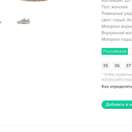
Коллекция: 327
Пол: женские
Размерный ряд:
Цвет: серый, б
Материал верха:
Внутренний мат
Материал подо
Российский
35
36
37
*
Чтобы правильн
используйте пош
Как определить
Добавить в к