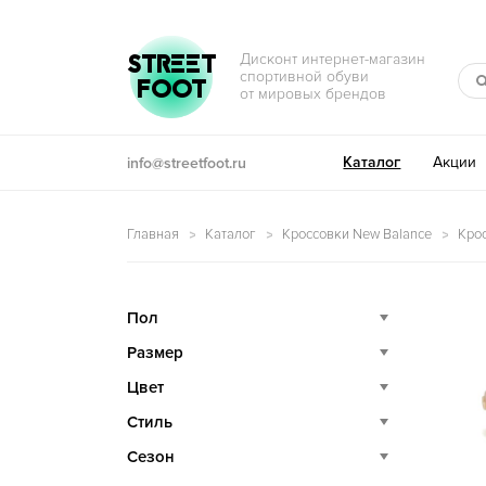
Перейти к навигации
Перейти к содержимому
STREET
Дисконт интернет-магазин
спортивной обуви
FOOT
от мировых брендов
Каталог
Акции
info@streetfoot.ru
Главная
Каталог
Кроссовки New Balance
Кро
Пол
Размер
Цвет
Стиль
Сезон