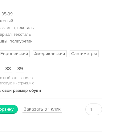
 35-39
ежевый
 замша, текстиль
ериал: текстиль
швы: полиуретан
Европейский
Американский
Сантиметры
38
39
о выбрать размер,
аговую инструкцию:
 свой размер обуви
Заказать в 1 клик
орзину