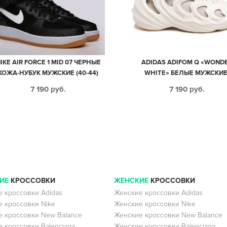
IKE AIR FORCE 1 MID 07 ЧЕРНЫЕ
ADIDAS ADIFOM Q «WOND
КОЖА-НУБУК МУЖСКИЕ (40-44)
WHITE» БЕЛЫЕ МУЖСКИЕ
ЖЕНСКИЕ (40-44)
7 190
руб.
7 190
руб.
ИЕ
КРОССОВКИ
ЖЕНСКИЕ
КРОССОВКИ
 кроссовки Adidas
Женские кроссовки Adidas
 кроссовки Nike
Женские кроссовки Nike
 кроссовки New Balance
Женские кроссовки New Balance
 кроссовки Balenciaga
Женские кроссовки Balenciaga