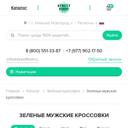
STREET
0
Каталог
FOOT
г. Нижний Новгород
Регионы
|
|
Перейти к навигации
Перейти к содержимому
Найти
8 (800) 551-33-87
+7 (977) 902-17-50
|
info@streetfoot.ru
Обратный звонок
Навигация
Главная
Каталог
Зеленые кроссовки
Зеленые мужские
кроссовки
ЗЕЛЕНЫЕ МУЖСКИЕ КРОССОВКИ